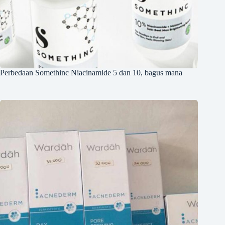
Perbedaan Somethinc Niacinamide 5 dan 10, bagus mana