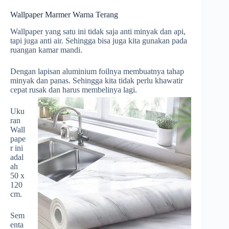
Wallpaper Marmer Warna Terang
Wallpaper yang satu ini tidak saja anti minyak dan api,
tapi juga anti air. Sehingga bisa juga kita gunakan pada
ruangan kamar mandi.
Dengan lapisan aluminium foilnya membuatnya tahap
minyak dan panas. Sehingga kita tidak perlu khawatir
cepat rusak dan harus membelinya lagi.
Uku
ran
Wall
pape
r ini
adal
ah
50 x
120
cm.
Sem
enta