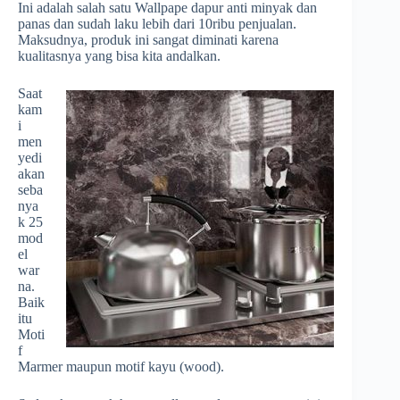
Ini adalah salah satu Wallpape dapur anti minyak dan
panas dan sudah laku lebih dari 10ribu penjualan.
Maksudnya, produk ini sangat diminati karena
kualitasnya yang bisa kita andalkan.
Saat
kam
i
men
yedi
akan
seba
nya
k 25
mod
el
war
na.
Baik
itu
Moti
f
Marmer maupun motif kayu (wood).