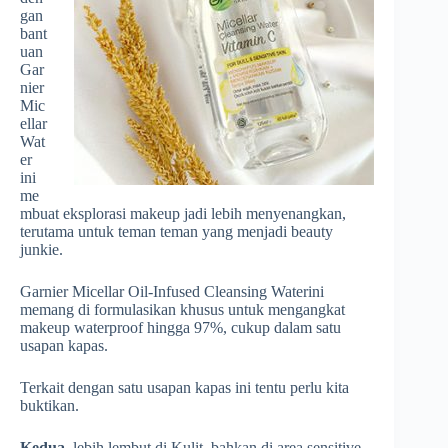
gan
bant
uan
Gar
nier
Mic
ellar
Wat
er
ini
me
mbuat eksplorasi makeup jadi lebih menyenangkan,
terutama untuk teman teman yang menjadi beauty
junkie.
Garnier Micellar Oil-Infused Cleansing Waterini
memang di formulasikan khusus untuk mengangkat
makeup waterproof hingga 97%, cukup dalam satu
usapan kapas.
Terkait dengan satu usapan kapas ini tentu perlu kita
buktikan.
Kedua
, lebih lembut di Kulit, bahkan di area sensitive