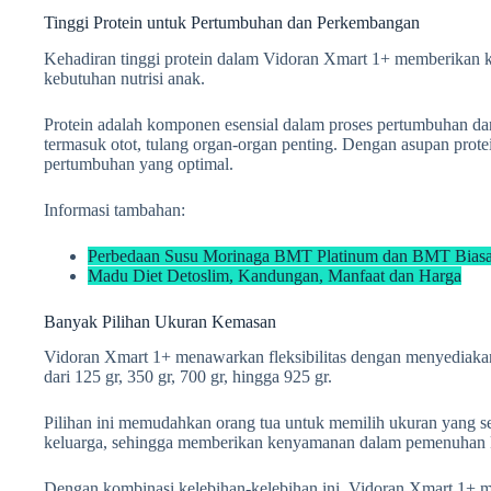
Tinggi Protein untuk Pertumbuhan dan Perkembangan
Kehadiran tinggi protein dalam Vidoran Xmart 1+ memberikan k
kebutuhan nutrisi anak.
Protein adalah komponen esensial dalam proses pertumbuhan da
termasuk otot, tulang organ-organ penting. Dengan asupan prot
pertumbuhan yang optimal.
Informasi tambahan:
Perbedaan Susu Morinaga BMT Platinum dan BMT Bias
Madu Diet Detoslim, Kandungan, Manfaat dan Harga
Banyak Pilihan Ukuran Kemasan
Vidoran Xmart 1+ menawarkan fleksibilitas dengan menyediakan
dari 125 gr, 350 gr, 700 gr, hingga 925 gr.
Pilihan ini memudahkan orang tua untuk memilih ukuran yang s
keluarga, sehingga memberikan kenyamanan dalam pemenuhan k
Dengan kombinasi kelebihan-kelebihan ini, Vidoran Xmart 1+ 