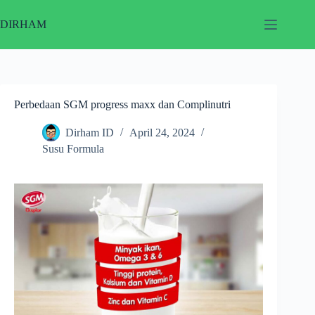
Skip
to
DIRHAM
content
Perbedaan SGM progress maxx dan Complinutri
Dirham ID
April 24, 2024
Susu Formula