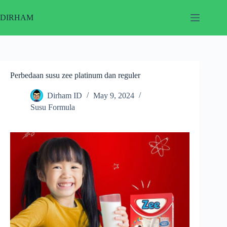
Skip
to
DIRHAM
content
Perbedaan susu zee platinum dan reguler
Dirham ID
May 9, 2024
Susu Formula