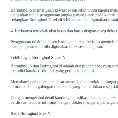
Borraginol-S memerlukan kewaspadaan lebih tinggi karena meng
dianjurkan untuk penggunaan jangka panjang atau pada kondisi te
sedangkan Borraginol-N relatif lebih aman bila digunakan sesuai
4. Keduanya termasuk obat keras dan harus dengan resep dokter
Penggunaan tidak boleh sembarangan karena berisiko menimbulkan
atau penipisan kulit bila digunakan tidak sesuai anjuran.
Lebih bagus Borraginol S atau N
Borraginol S dan Borraginol N adalah dua pilihan obat yang s
memiliki karakteristik unik yang perlu kita ketahui.
Memahami perbedaan mendasar antara kedua produk ini sangat p
termasuk dalam golongan obat keras yang memerlukan resep dok
Dengan mengetahui detail kandungan, indikasi, keamanan, efek s
berdiskusi lebih terinformasi dengan dokter mengenai penanganan
Beda Borraginol S vs N