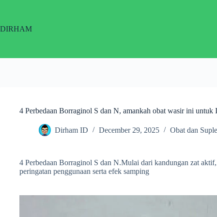
Skip
to
content
DIRHAM
4 Perbedaan Borraginol S dan N, amankah obat wasir ini untuk 
Dirham ID
December 29, 2025
Obat dan Supl
4 Perbedaan Borraginol S dan N.Mulai dari kandungan zat aktif
peringatan penggunaan serta efek samping