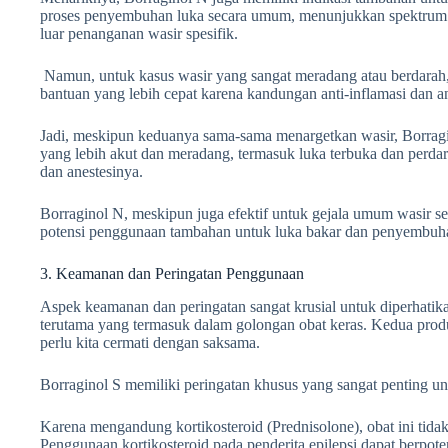
proses penyembuhan luka secara umum, menunjukkan spektrum akt
luar penanganan wasir spesifik.
Namun, untuk kasus wasir yang sangat meradang atau berdara
bantuan yang lebih cepat karena kandungan anti-inflamasi dan a
Jadi, meskipun keduanya sama-sama menargetkan wasir, Borragin
yang lebih akut dan meradang, termasuk luka terbuka dan perdar
dan anestesinya.
Borraginol N, meskipun juga efektif untuk gejala umum wasir sep
potensi penggunaan tambahan untuk luka bakar dan penyembuha
3. Keamanan dan Peringatan Penggunaan
Aspek keamanan dan peringatan sangat krusial untuk diperhati
terutama yang termasuk dalam golongan obat keras. Kedua produ
perlu kita cermati dengan saksama.
Borraginol S memiliki peringatan khusus yang sangat penting un
Karena mengandung kortikosteroid (Prednisolone), obat ini tidak
Penggunaan kortikosteroid pada penderita epilepsi dapat berpo