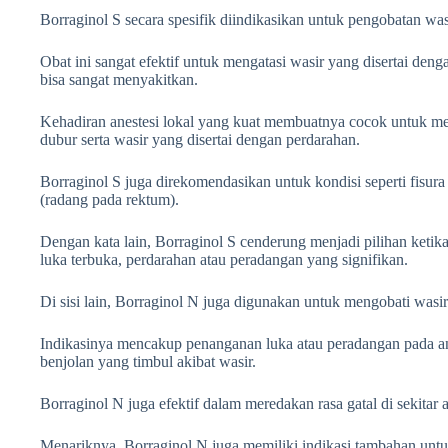
Borraginol S secara spesifik diindikasikan untuk pengobatan wasi
Obat ini sangat efektif untuk mengatasi wasir yang disertai deng
bisa sangat menyakitkan.
Kehadiran anestesi lokal yang kuat membuatnya cocok untuk mer
dubur serta wasir yang disertai dengan perdarahan.
Borraginol S juga direkomendasikan untuk kondisi seperti fisura 
(radang pada rektum).
Dengan kata lain, Borraginol S cenderung menjadi pilihan ketika
luka terbuka, perdarahan atau peradangan yang signifikan.
Di sisi lain, Borraginol N juga digunakan untuk mengobati wasir 
Indikasinya mencakup penanganan luka atau peradangan pada a
benjolan yang timbul akibat wasir.
Borraginol N juga efektif dalam meredakan rasa gatal di sekitar 
Menariknya, Borraginol N juga memiliki indikasi tambahan un