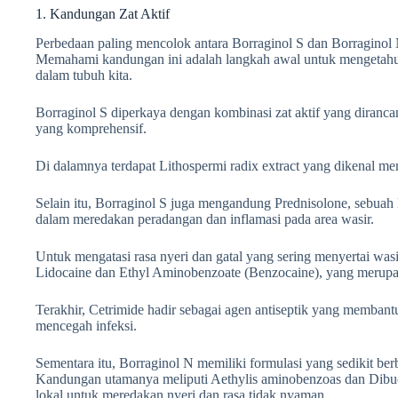
1. Kandungan Zat Aktif
Perbedaan paling mencolok antara Borraginol S dan Borraginol N
Memahami kandungan ini adalah langkah awal untuk mengetahu
dalam tubuh kita.
Borraginol S diperkaya dengan kombinasi zat aktif yang diranc
yang komprehensif.
Di dalamnya terdapat Lithospermi radix extract yang dikenal
Selain itu, Borraginol S juga mengandung Prednisolone, sebuah 
dalam meredakan peradangan dan inflamasi pada area wasir.
Untuk mengatasi rasa nyeri dan gatal yang sering menyertai was
Lidocaine dan Ethyl Aminobenzoate (Benzocaine), yang merupak
Terakhir, Cetrimide hadir sebagai agen antiseptik yang membant
mencegah infeksi.
Sementara itu, Borraginol N memiliki formulasi yang sedikit be
Kandungan utamanya meliputi Aethylis aminobenzoas dan Dibucai
lokal untuk meredakan nyeri dan rasa tidak nyaman.