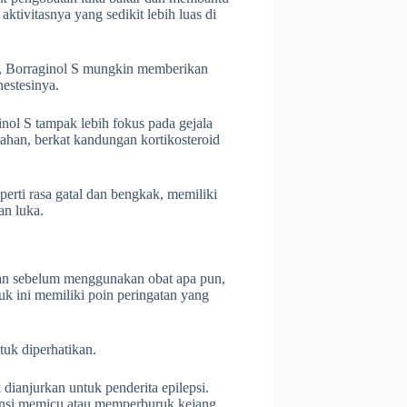
ivitasnya yang sedikit lebih luas di
h, Borraginol S mungkin memberikan
nestesinya.
ol S tampak lebih fokus pada gejala
ahan, berkat kandungan kortikosteroid
erti rasa gatal dan bengkak, memiliki
n luka.
kan sebelum menggunakan obat apa pun,
k ini memiliki poin peringatan yang
tuk diperhatikan.
 dianjurkan untuk penderita epilepsi.
tensi memicu atau memperburuk kejang.