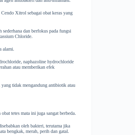
agen antibakteri dan anti-inflamasi.
n Cendo Xitrol sebagai obat keras yang
h sederhana dan berfokus pada fungsi
assium Chloride.
a alami.
rochloride, naphazoline hydrochloride
erahan atau memberikan efek
n yang tidak mengandung antibiotik atau
bat tetes mata ini juga sangat berbeda.
sebabkan oleh bakteri, terutama jika
mata bengkak, merah, perih dan gatal.