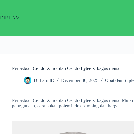
Skip
to
content
DIRHAM
Perbedaan Cendo Xitrol dan Cendo Lyteers, bagus mana
Dirham ID
December 30, 2025
Obat dan Supl
Perbedaan Cendo Xitrol dan Cendo Lyteers, bagus mana. Mulai d
penggunaan, cara pakai, potensi efek samping dan harga