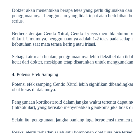
Dokter akan menentukan berapa tetes yang perlu digunakan dan be
penggunaannya. Penggunaan yang tidak tepat atau berlebihan b
serius.
Berbeda dengan Cendo Xitrol, Cendo Lyteers memiliki aturan p
diikuti. Umumnya, penggunaannya adalah 1-2 tetes pada setiap ma
kebutuhan saat mata terasa kering atau iritasi.
Sebagai air mata buatan, penggunaannya lebih fleksibel dan ti
ketat dari dokter, meskipun tetap disarankan untuk menggunakann
4. Potensi Efek Samping
Potensi efek samping Cendo Xitrol lebih signifikan dibanding
obat keras di dalamnya.
Penggunaan kortikosteroid dalam jangka waktu tertentu dapat m
(intraokular), yang berisiko menyebabkan glaukoma jika tidak di
Selain itu, penggunaan jangka panjang juga berpotensi memicu 
Reaksi alergi terhadap salah satu komponen obat juga bisa terja