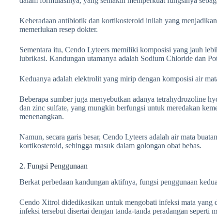
dalam formulasinya, yang semakin memperkuat fungsinya sebagai 
Keberadaan antibiotik dan kortikosteroid inilah yang menjadika
memerlukan resep dokter.
Sementara itu, Cendo Lyteers memiliki komposisi yang jauh lebi
lubrikasi. Kandungan utamanya adalah Sodium Chloride dan Pot
Keduanya adalah elektrolit yang mirip dengan komposisi air mat
Beberapa sumber juga menyebutkan adanya tetrahydrozoline hyd
dan zinc sulfate, yang mungkin berfungsi untuk meredakan kem
menenangkan.
Namun, secara garis besar, Cendo Lyteers adalah air mata buata
kortikosteroid, sehingga masuk dalam golongan obat bebas.
2. Fungsi Penggunaan
Berkat perbedaan kandungan aktifnya, fungsi penggunaan kedua o
Cendo Xitrol didedikasikan untuk mengobati infeksi mata yang di
infeksi tersebut disertai dengan tanda-tanda peradangan seperti 