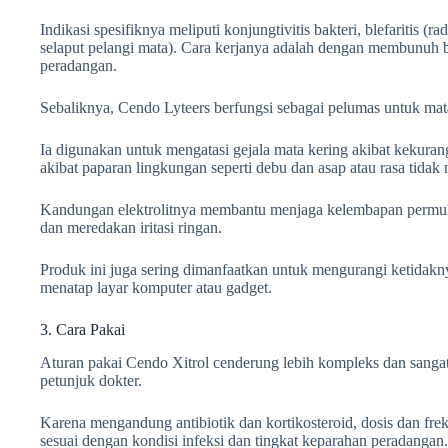
Indikasi spesifiknya meliputi konjungtivitis bakteri, blefaritis (r
selaput pelangi mata). Cara kerjanya adalah dengan membunuh 
peradangan.
Sebaliknya, Cendo Lyteers berfungsi sebagai pelumas untuk mata
Ia digunakan untuk mengatasi gejala mata kering akibat kekuranga
akibat paparan lingkungan seperti debu dan asap atau rasa tida
Kandungan elektrolitnya membantu menjaga kelembapan permu
dan meredakan iritasi ringan.
Produk ini juga sering dimanfaatkan untuk mengurangi ketidakn
menatap layar komputer atau gadget.
3. Cara Pakai
Aturan pakai Cendo Xitrol cenderung lebih kompleks dan sangat
petunjuk dokter.
Karena mengandung antibiotik dan kortikosteroid, dosis dan fre
sesuai dengan kondisi infeksi dan tingkat keparahan peradangan.