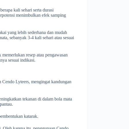
rapa kali sehari serta durasi
erpotensi menimbulkan efek samping
akai yang lebih sederhana dan mudah
ta, sebanyak 3-4 kali sehari atau sesuai
dak memerlukan resep atau pengawasan
ya sesuai indikasi.
kan Cendo Lyteers, mengingat kandungan
eningkatkan tekanan di dalam bola mata
pantau.
pembentukan katarak.
di. Oleh karena itu, penggunaan Cendo