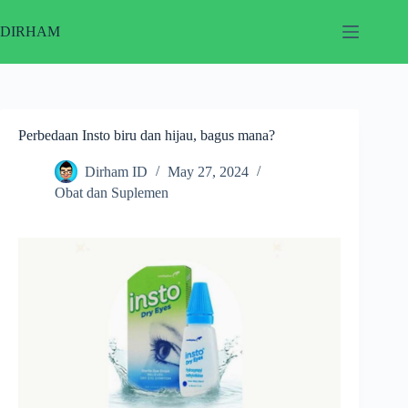
Skip
to
DIRHAM
content
Perbedaan Insto biru dan hijau, bagus mana?
Dirham ID
May 27, 2024
Obat dan Suplemen