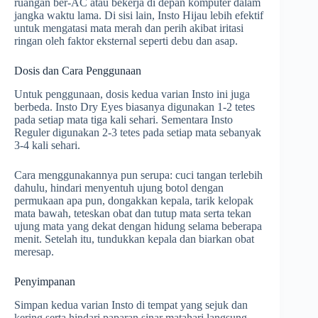
ruangan ber-AC atau bekerja di depan komputer dalam
jangka waktu lama. Di sisi lain, Insto Hijau lebih efektif
untuk mengatasi mata merah dan perih akibat iritasi
ringan oleh faktor eksternal seperti debu dan asap.
Dosis dan Cara Penggunaan
Untuk penggunaan, dosis kedua varian Insto ini juga
berbeda. Insto Dry Eyes biasanya digunakan 1-2 tetes
pada setiap mata tiga kali sehari. Sementara Insto
Reguler digunakan 2-3 tetes pada setiap mata sebanyak
3-4 kali sehari.
Cara menggunakannya pun serupa: cuci tangan terlebih
dahulu, hindari menyentuh ujung botol dengan
permukaan apa pun, dongakkan kepala, tarik kelopak
mata bawah, teteskan obat dan tutup mata serta tekan
ujung mata yang dekat dengan hidung selama beberapa
menit. Setelah itu, tundukkan kepala dan biarkan obat
meresap.
Penyimpanan
Simpan kedua varian Insto di tempat yang sejuk dan
kering serta hindari paparan sinar matahari langsung.