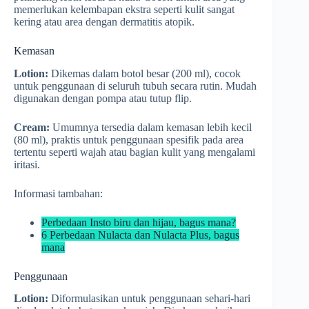
memerlukan kelembapan ekstra seperti kulit sangat
kering atau area dengan dermatitis atopik.
Kemasan
Lotion:
Dikemas dalam botol besar (200 ml), cocok
untuk penggunaan di seluruh tubuh secara rutin. Mudah
digunakan dengan pompa atau tutup flip.
Cream:
Umumnya tersedia dalam kemasan lebih kecil
(80 ml), praktis untuk penggunaan spesifik pada area
tertentu seperti wajah atau bagian kulit yang mengalami
iritasi.
Informasi tambahan:
Perbedaan Insto biru dan hijau, bagus mana?
6 Perbedaan Nulacta dan Nulacta Plus, bagus
mana
Penggunaan
Lotion:
Diformulasikan untuk penggunaan sehari-hari