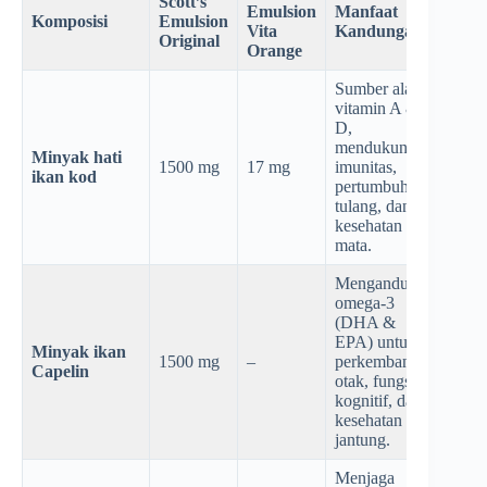
Scott’s
Emulsion
Manfaat
Komposisi
Emulsion
Vita
Kandungan
Original
Orange
Sumber alami
vitamin A &
D,
mendukung
Minyak hati
1500 mg
17 mg
imunitas,
ikan kod
pertumbuhan
tulang, dan
kesehatan
mata.
Mengandung
omega-3
(DHA &
EPA) untuk
Minyak ikan
1500 mg
–
perkembangan
Capelin
otak, fungsi
kognitif, dan
kesehatan
jantung.
Menjaga