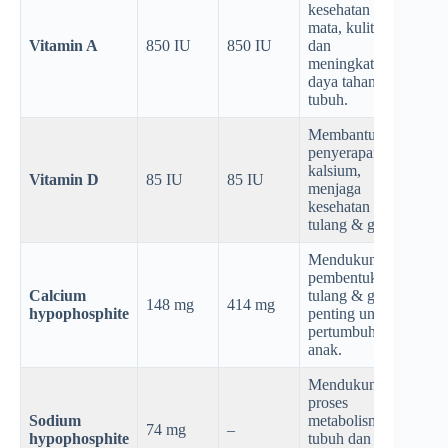
kesehatan
mata, kulit,
Vitamin A
850 IU
850 IU
dan
meningkatkan
daya tahan
tubuh.
Membantu
penyerapan
kalsium,
Vitamin D
85 IU
85 IU
menjaga
kesehatan
tulang & gigi.
Mendukung
pembentukan
Calcium
tulang & gigi,
148 mg
414 mg
hypophosphite
penting untuk
pertumbuhan
anak.
Mendukung
proses
Sodium
metabolisme
74 mg
–
hypophosphite
tubuh dan