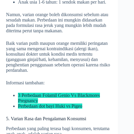
Anak usia 1-6 tahun: 1 sendok makan per hari.
Namun, varian orange boleh dikonsumsi sebelum atau
sesudah makan. Perbedaan ini mungkin didasarkan
pada formulasi rasa jeruk yang mungkin lebih mudah
diterima perut tanpa makanan.
Baik varian putih maupun orange memiliki peringatan
yang sama mengenai kontraindikasi (alergi ikan),
konsultasi dokter untuk kondisi medis tertentu
(gangguan ginjal/hati, kehamilan, menyusui) dan
penghentian penggunaan sebelum operasi karena risiko
perdarahan.
Informasi tambahan:
3 Perbedaan Folamil Genio Vs Blackmores
Pregnancy
Perbedaan dot bayi Huki vs Pigeo
5. Varian Rasa dan Pengalaman Konsumsi
Perbedaan yang paling terasa bagi konsumen, terutama
anak-anak, adalah varian rasa.